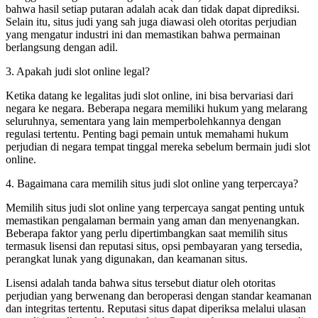
bahwa hasil setiap putaran adalah acak dan tidak dapat diprediksi.
Selain itu, situs judi yang sah juga diawasi oleh otoritas perjudian
yang mengatur industri ini dan memastikan bahwa permainan
berlangsung dengan adil.
3. Apakah judi slot online legal?
Ketika datang ke legalitas judi slot online, ini bisa bervariasi dari
negara ke negara. Beberapa negara memiliki hukum yang melarang
seluruhnya, sementara yang lain memperbolehkannya dengan
regulasi tertentu. Penting bagi pemain untuk memahami hukum
perjudian di negara tempat tinggal mereka sebelum bermain judi slot
online.
4. Bagaimana cara memilih situs judi slot online yang terpercaya?
Memilih situs judi slot online yang terpercaya sangat penting untuk
memastikan pengalaman bermain yang aman dan menyenangkan.
Beberapa faktor yang perlu dipertimbangkan saat memilih situs
termasuk lisensi dan reputasi situs, opsi pembayaran yang tersedia,
perangkat lunak yang digunakan, dan keamanan situs.
Lisensi adalah tanda bahwa situs tersebut diatur oleh otoritas
perjudian yang berwenang dan beroperasi dengan standar keamanan
dan integritas tertentu. Reputasi situs dapat diperiksa melalui ulasan