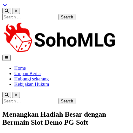
Skip
to
content
Search
for:
SohoMLG
Merasa Seperti Pemenang.
Home
Umpan Berita
Hubungi sekarang
Kebijakan Hukum
Search
for:
Menangkan Hadiah Besar dengan
Bermain Slot Demo PG Soft