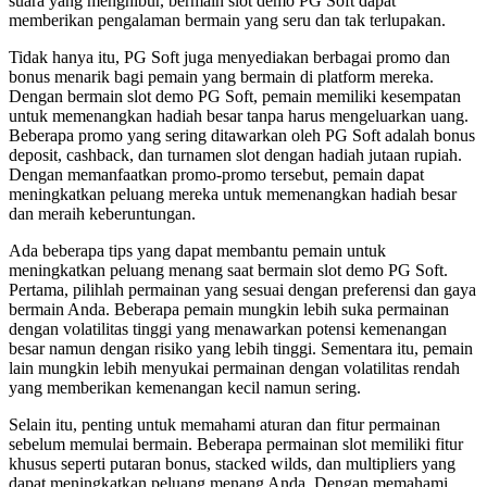
suara yang menghibur, bermain slot demo PG Soft dapat
memberikan pengalaman bermain yang seru dan tak terlupakan.
Tidak hanya itu, PG Soft juga menyediakan berbagai promo dan
bonus menarik bagi pemain yang bermain di platform mereka.
Dengan bermain slot demo PG Soft, pemain memiliki kesempatan
untuk memenangkan hadiah besar tanpa harus mengeluarkan uang.
Beberapa promo yang sering ditawarkan oleh PG Soft adalah bonus
deposit, cashback, dan turnamen slot dengan hadiah jutaan rupiah.
Dengan memanfaatkan promo-promo tersebut, pemain dapat
meningkatkan peluang mereka untuk memenangkan hadiah besar
dan meraih keberuntungan.
Ada beberapa tips yang dapat membantu pemain untuk
meningkatkan peluang menang saat bermain slot demo PG Soft.
Pertama, pilihlah permainan yang sesuai dengan preferensi dan gaya
bermain Anda. Beberapa pemain mungkin lebih suka permainan
dengan volatilitas tinggi yang menawarkan potensi kemenangan
besar namun dengan risiko yang lebih tinggi. Sementara itu, pemain
lain mungkin lebih menyukai permainan dengan volatilitas rendah
yang memberikan kemenangan kecil namun sering.
Selain itu, penting untuk memahami aturan dan fitur permainan
sebelum memulai bermain. Beberapa permainan slot memiliki fitur
khusus seperti putaran bonus, stacked wilds, dan multipliers yang
dapat meningkatkan peluang menang Anda. Dengan memahami